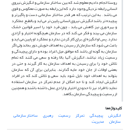
روستا انجام دادیم معلوم شد که بین ساختار سازمانی و انگیزش نیروی
انسانی رابطه نزدیکی وجود دارد که این رابطه به صورت معکوس و قوی
می باشد . به این ترتیب که هر قدر ساختار سازمانی دست و پاگیرتر و
پیچیده تر باشد انگیزش نیروی انسانی پایین تر می اید و بالطبع عملکرد
و بهره وری نیز کاهش می یابد ، چون فرد خود را اسیر قوانین خشک
سازمان می بیند و فکر می کند که در سازمان هیچگونه اختیار و آزادی
ندارد. پس او انگیزه ای برای کار کردن ندارد و عملکرد او پایین می اید و
باعث می شود که سازمان از رسیدن به اهداف خویش دور بماند ولی اگر
سازمان به گونه ای باشد که موافق میل اغراد بوده و دارای پیچیدگی و
رسمیت زیاد نباشد، انگیزش آنها بالا رفته و سعی می کنند که تمام
تلاش خود را برای رسیدن به اهداف سازمان به کار گیرند و حتی در
بعضی اوقات از جان خود مایه گذارند. بنابراین برای آن که سازمان
بتواند به اهداف خود نایل شود باید سعی و تلاش کند که در افراد
انگیزش ایجاد کند و تا حد امکان از عدم تمرکز در سازمان استفاده
نماید تا افراد نیز تا حدودی اختیار و ازادی عمل داشته باشند و همچنین
از رسمیت و پیچیدگی سازمان بکاهد.
کلیدواژه‌ها
انگیزش
پیچیدگی
تمرکز
رسمیت
رهبری
ساختار سازمانی
سازمان
مدیریت