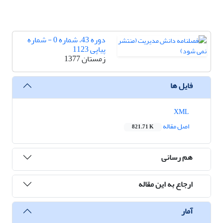
دوره 43، شماره 0 - شماره
پیاپی 1123
زمستان 1377
فایل ها
XML
اصل مقاله
821.71 K
هم رسانی
ارجاع به این مقاله
آمار