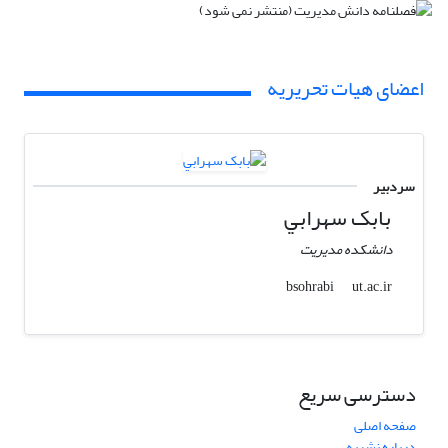
اعضای هیات تحریریه
سردبیر
بابک سهرابي
دانشکده مدیریت
ut.ac.ir
bsohrabi
دسترسی سریع
صفحه اصلی
درباره نشریه