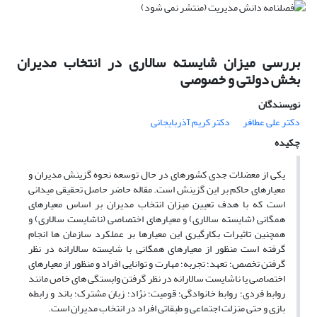
بررسی میزان شایسته سالاری در انتخاب مدیران
بخش دولتی و خصوصی
نویسندگان
دکتر علی عطافر
دکتر کریم آذربایجانی
چکیده
یکی از معضلات جدی کشورهای در حال توسعه نحوه گزینش مدیران و
معیارهای حاکم بر این گزینش است. مقاله حاضر حاصل تحقیقی میدانی
است که با هدف تعیین میزان انتخاب مدیران بر اساس معیارهای
همگانی (شایسته سالاری) و معیارهای اختصاصی (ناشایست سالاری) و
همچنین تاثیرات بکارگیری این معیارها بر عملکرد سازمان ها انجام
گرفته است منظور از معیارهای همگانی با شایسته سالارانه در نظر
گرفتن تخصص؛ تعهد؛ تجربه؛ مهارت و توانایی افراد و منظور از معیارهای
اختصاصی یا ناشایست سالارانه در نظر گرفتن وابستگی های خاص مانند
روابط فردی؛ روابط خانوادگی؛ قومیت؛ نژاد؛ زبان مشترک؛ باند و رابطه
بازی و حتی منزلت اجتماعی و طبقاتی افراد در انتخاب مدیران است.